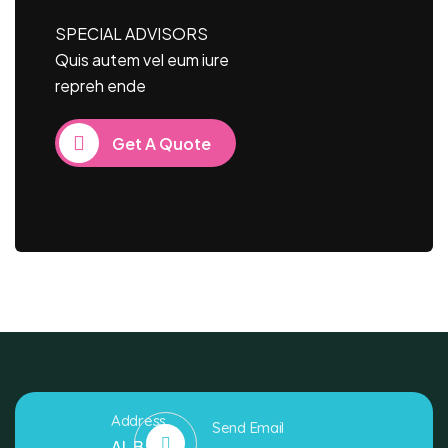
SPECIAL ADVISORS
Quis autem vel eum iure
repreh ende
Get A Quote
Address
Send Email
AL Bashir