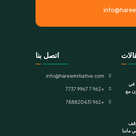
info@hareer
الات
اتصل بنا
info@hareerinitiative.com
 في
+962 7 9967 7737
ون مع
+962 788820431
وقف
 مادبا