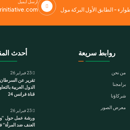
أرسل ايميل
رء - الطابق الأول البركة مول
initiative.com
روابط سريعة
أحدث المق
من نحن
23 فبراير 26
تقرير عن السرطان
برامجنا
الدول العربية بالتعا
قناة فرانس 24
شركاؤنا
معرض الصور
23 فبراير 26
ورشة عمل حول "
العنف ضد المرأة" في