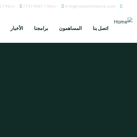
+962 7 8882 0431
+962 7 9967 7737
info@hareerinitiative.com
اتصل بنا
المساهمون
برامجنا
الأخبار