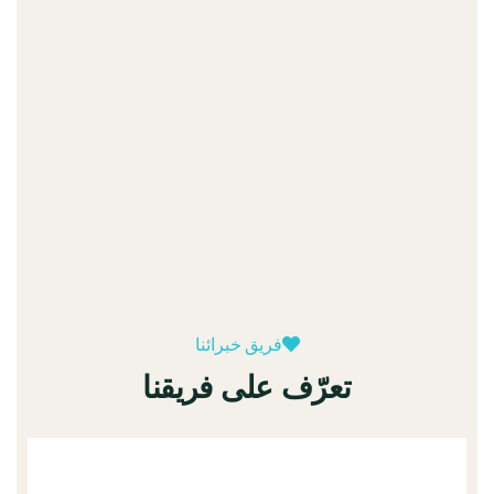
حرير حول العالم
مجالات التركيز
نهاد
فريق خبرائنا
دباس
تعرّف على فريقنا
الرئيس
التنفيذي
للشركة