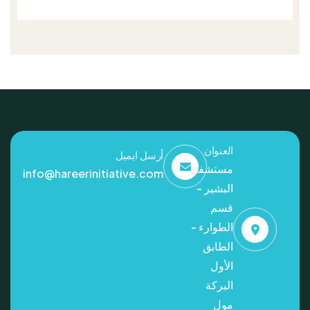
العنوان
أرسل ايميل
مستشفى
info@hareerinitiative.com
البشير -
قسم
الطوارء -
الطابق
الأول
البركة
مول